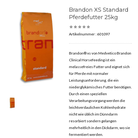
Brandon XS Standard
Pferdefutter 25kg
Artikelnummer :
601097
Brandon® xs von Medvetico Brandon
Clinical Horsefeeding ist ein
melassefreies Futter und eignet sich
für Pferde mit normaler
Leistungsanforderung, die ein
niederglykämisches Futter benötigen.
Durch einen speziellen
Verarbeitungsvorgang werden die
leichtverdaulichen Kohlenhydrate
nicht wie üblich im Dünndarm
resorbiert sondern gelangen
mehrheitlich in den Dickdarm, wo sie
fermentiert werden.