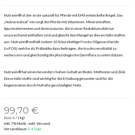
Nutraxin® ist der erste speziell für Pferde mit EMS entwickelte Riegel. Das
„Nutraceutical“ versorgt die Pferde mit Vitaminen, Mineralstoffen,
Spurenelementen und Aminosäuren, die in einer Reduktionsdiät nur
unzureichend enthalten sind und gleicht den Mangel an diesen Nährstoffen
aus. Nutraxin® enthält zudem 10 % kurzkettige Fructo-Oligosaccharide
(scFOS), welche als Präbiotika dazu beitragen, die Insulinsensitivität zu
verbessern und gleichzeitig die physiologische Darmflora zu unterstützen.
Nutraxin® hat einen besonders hohen Gehalt an Biotin, Methionin und Zink.
Diese Nährstoffe sind wichtig für die Erhaltung gesunder und für die
Regeneration durch Hufrehe geschädigter Hufe.
99,70 €
(
/ 1 kg)
16,62 €
inkl. 7% MwSt., exkl. Versand.
Versanddauer
3-4 Tage