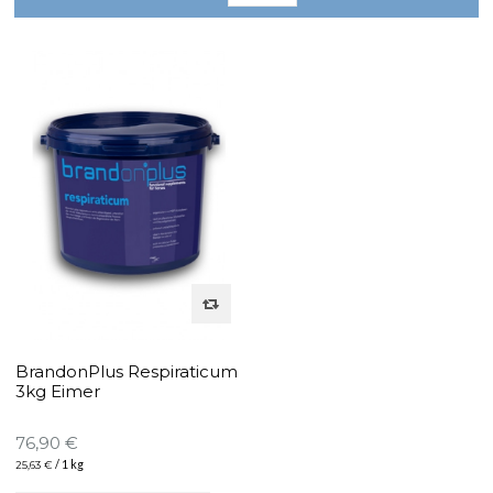
BrandonPlus Respiraticum
3kg Eimer
76,90 €
/ 1 kg
25,63 €