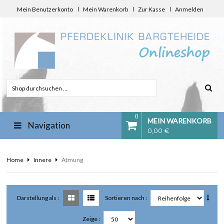
Mein Benutzerkonto
Mein Warenkorb
Zur Kasse
Anmelden
0
MEIN WARENKORB
Navigation
0,00 €
Home
Innere
Atmung
Darstellung als :
Sortieren nach :
Zeige :