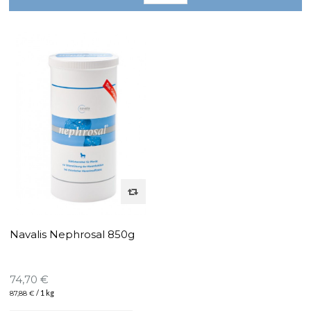
Navalis Nephrosal 850g
74,70 €
/ 1 kg
87,88 €