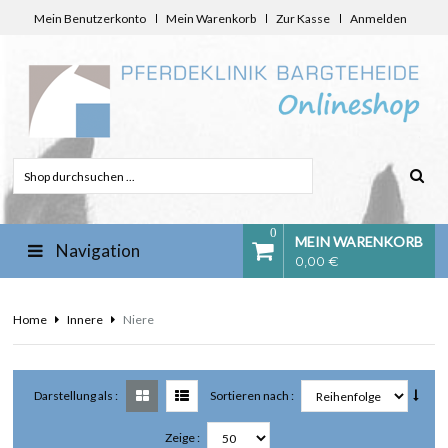
Mein Benutzerkonto
Mein Warenkorb
Zur Kasse
Anmelden
0
MEIN WARENKORB
Navigation
0,00 €
Home
Innere
Niere
Darstellung als :
Sortieren nach :
Zeige :