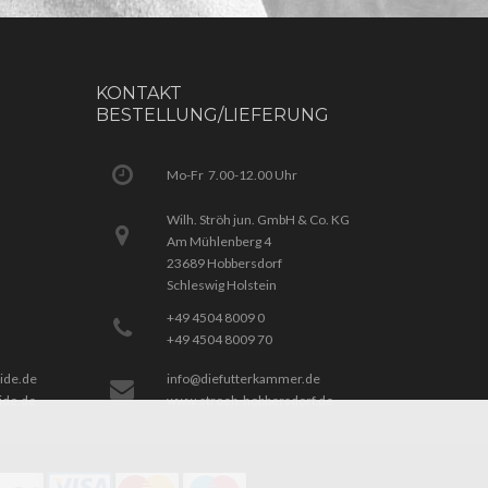
KONTAKT
BESTELLUNG/LIEFERUNG
Mo-Fr 7.00-12.00 Uhr
Wilh. Ströh jun. GmbH & Co. KG
Am Mühlenberg 4
23689 Hobbersdorf
Schleswig Holstein
+49 4504 8009 0
+49 4504 8009 70
eide.de
info@diefutterkammer.de
ide.de
www.stroeh-hobbersdorf.de