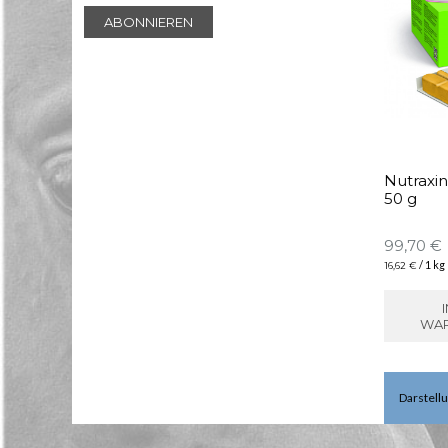
ABONNIEREN
Nutraxin
50 g
99,70 €
/ 1 kg
16,62 €
WA
Darstellu