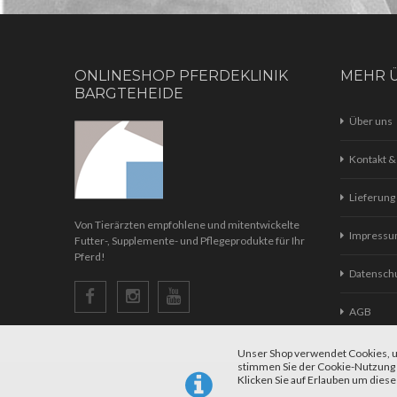
ONLINESHOP PFERDEKLINIK
MEHR 
BARGTEHEIDE
Über uns
Kontakt &
Lieferung
Von Tierärzten empfohlene und mitentwickelte
Impress
Futter-, Supplemente- und Pflegeprodukte für Ihr
Pferd!
Datensch
AGB
Unser Shop verwendet Cookies, u
stimmen Sie der Cookie-Nutzung
Klicken Sie auf Erlauben um diese