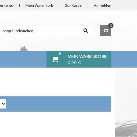
erkonto
Mein Warenkorb
Zur Kasse
Anmelden
0
0
MEIN WARENKORB
0,00 €