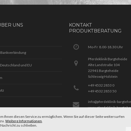
ÜBER UNS
KONTAKT
PRODUKTBERATUNG
Mo-Fr 8.00-18.30 Uhr
 Bankverbindung
Pferdeklinik Bargteheide
Alte Landstraße 104
 Deutschland und EU
22941 Bargteheide
Schleswig Holstein
um
+49 4532 2853 0
utz
+49 4532 2853 50
info@pferdeklinik-bargteh
www.pferdeklinik-bargtehe
m Ihnen diesen Service zu ermöglichen. Wenn Sie auf dieser Seite weitersurfen
 zu.
Weitere Informationen
.
 Nachricht zu schließen.