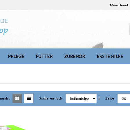
Mein Benutz
PFLEGE
FUTTER
ZUBEHÖR
ERSTE HILFE
ng als :
Sortieren nach :
Zeige :