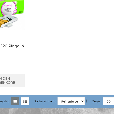
 120 Riegel á
IN DEN
RENKORB
ng als :
Sortieren nach :
Zeige :